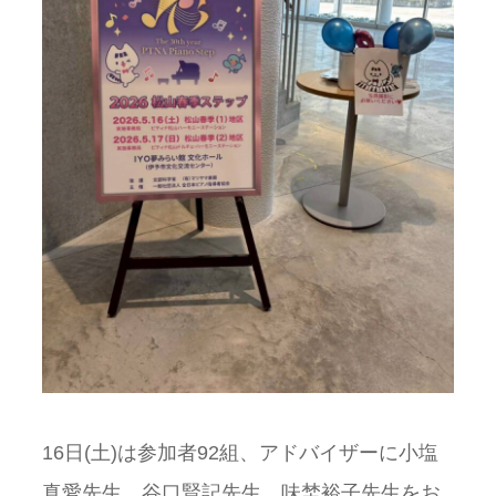
16日(土)は参加者92組、アドバイザーに小塩
真愛先生、谷口賢記先生、味埜裕子先生をお